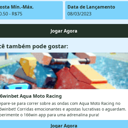
osta Mín.-Máx.
Data de Lançamento
0.50 - R$75
08/03/2023
Jogar Agora
cê também pode gostar:
6winbet Aqua Moto Racing
epare-se para correr sobre as ondas com Aqua Moto Racing no
6winbet! Corridas emocionantes e apostas lucrativas o aguardam.
perimente o 166win app para uma adrenalina pura!
Jogar Agora