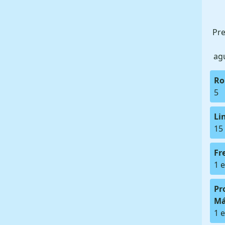
Pre
ag
Ro
5
Li
15
Fr
1 
Pr
Má
1 